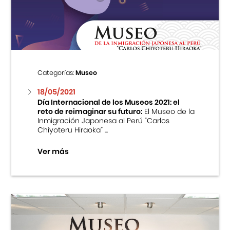
Centro Cultural Peruano Japonés
Cursos
Museo de la Inmigración Japonesa
Categorías:
Museo
Fondo Editorial
18/05/2021
Día Internacional de los Museos 2021: el
reto de reimaginar su futuro:
El Museo de la
Teatro Peruano Japonés
Inmigración Japonesa al Perú “Carlos
Chiyoteru Hiraoka” ...
Ver más