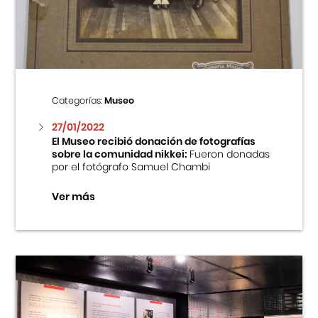
Centro Cultural Peruano Japonés
Cursos
Museo de la Inmigración Japonesa
Categorías:
Museo
Fondo Editorial
27/01/2022
El Museo recibió donación de fotografías
sobre la comunidad nikkei:
Fueron donadas
Teatro Peruano Japonés
por el fotógrafo Samuel Chambi
Ver más