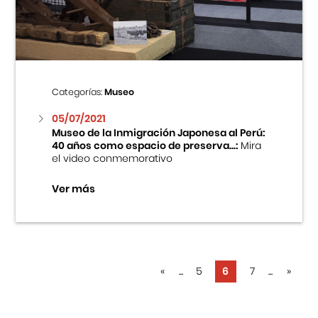
Categorías:
Museo
05/07/2021
Museo de la Inmigración Japonesa al Perú:
40 años como espacio de preserva...:
Mira
el video conmemorativo
Ver más
«
...
5
6
7
...
»