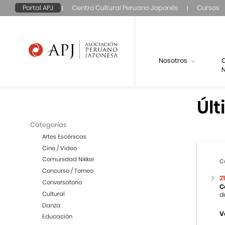
Portal APJ
Centro Cultural Peruano Japonés
Cursos
Nosotros
N
Últ
Categorías
Artes Escénicas
Cine / Video
Comunidad Nikkei
C
Concurso / Torneo
2
Conversatorio
C
Cultural
d
Danza
V
Educación