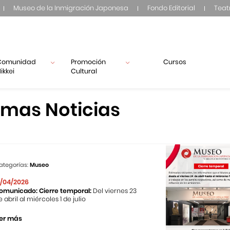
Museo de la Inmigración Japonesa
Fondo Editorial
Teat
Comunidad
Promoción
Cursos
ikkei
Cultural
imas Noticias
ategorías:
Museo
1/04/2026
omunicado: Cierre temporal:
Del viernes 23
e abril al miércoles 1 de julio
er más