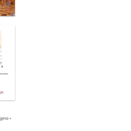
ágina
»