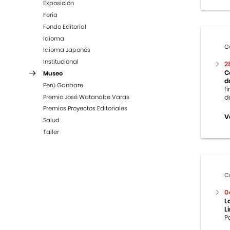
Exposición
Feria
Fondo Editorial
Idioma
C
Idioma Japonés
Institucional
2
C
Museo
d
Perú Ganbare
f
Premio José Watanabe Varas
d
Premios Proyectos Editoriales
V
Salud
Taller
C
0
L
L
P