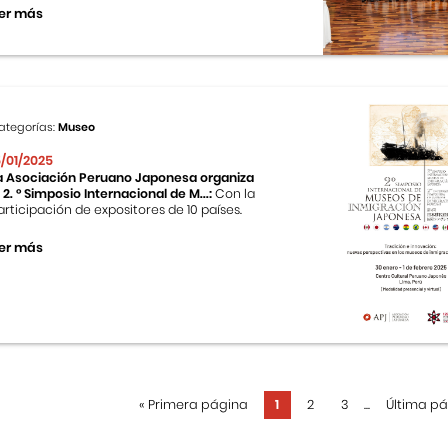
er más
ategorías:
Museo
5/01/2025
a Asociación Peruano Japonesa organiza
l 2. ° Simposio Internacional de M...:
Con la
articipación de expositores de 10 países.
er más
«
Primera página
1
2
3
...
Última p