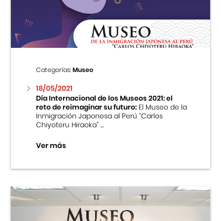
Centro Cultural Peruano Japonés
Cursos
Museo de la Inmigración Japonesa
Categorías:
Museo
Fondo Editorial
18/05/2021
Día Internacional de los Museos 2021: el
reto de reimaginar su futuro:
El Museo de la
Teatro Peruano Japonés
Inmigración Japonesa al Perú “Carlos
Chiyoteru Hiraoka” ...
Ver más