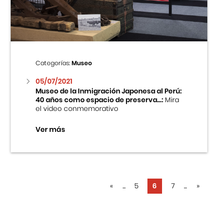
Categorías:
Museo
05/07/2021
Museo de la Inmigración Japonesa al Perú:
40 años como espacio de preserva...:
Mira
el video conmemorativo
Ver más
«
...
5
6
7
...
»