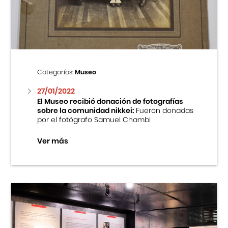
Centro Cultural Peruano Japonés
Cursos
Museo de la Inmigración Japonesa
Categorías:
Museo
Fondo Editorial
27/01/2022
El Museo recibió donación de fotografías
sobre la comunidad nikkei:
Fueron donadas
Teatro Peruano Japonés
por el fotógrafo Samuel Chambi
Ver más