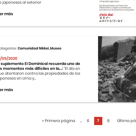
e japoneses al exterior
er más
ategorías:
Comunidad Nikkei, Museo
0/05/2020
l suplemento El Dominical recuerda uno de
os momentos más difíciles en la...:
“El día en
ue atentaron contra las propiedades de los
aponeses en Lima y...
er más
«
Primera página
...
6
7
8
Última p