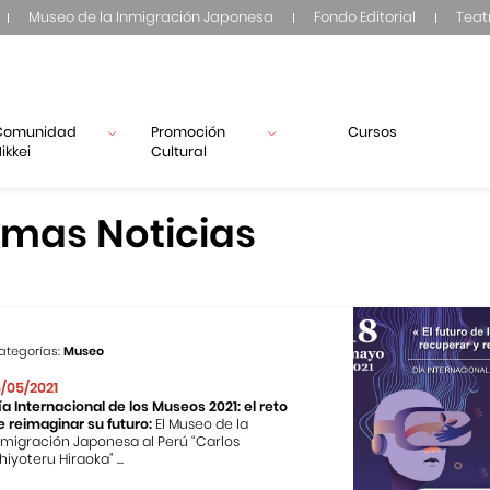
Museo de la Inmigración Japonesa
Fondo Editorial
Teat
Comunidad
Promoción
Cursos
ikkei
Cultural
imas Noticias
ategorías:
Museo
8/05/2021
ía Internacional de los Museos 2021: el reto
e reimaginar su futuro:
El Museo de la
nmigración Japonesa al Perú “Carlos
hiyoteru Hiraoka” ...