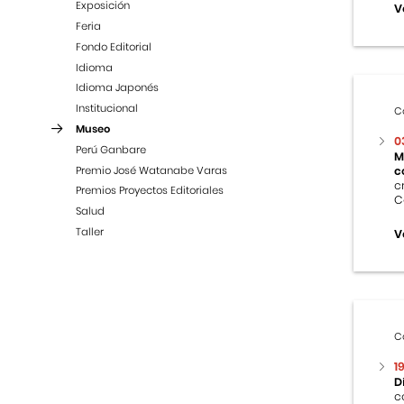
Exposición
V
Feria
Fondo Editorial
Idioma
Idioma Japonés
Institucional
C
Museo
0
Perú Ganbare
M
Premio José Watanabe Varas
c
c
Premios Proyectos Editoriales
C
Salud
Taller
V
C
1
D
c