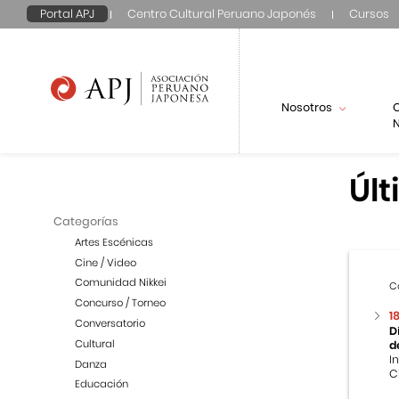
Portal APJ
Centro Cultural Peruano Japonés
Cursos
Nosotros
N
Últ
Categorías
Artes Escénicas
Cine / Video
Comunidad Nikkei
C
Concurso / Torneo
1
Conversatorio
D
Cultural
d
I
Danza
C
Educación