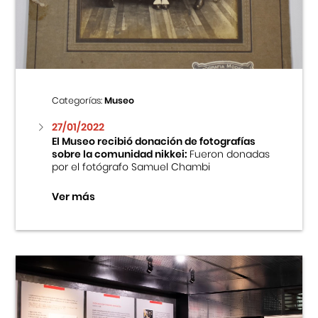
Centro Cultural Peruano Japonés
Cursos
Museo de la Inmigración Japonesa
Categorías:
Museo
Fondo Editorial
27/01/2022
El Museo recibió donación de fotografías
sobre la comunidad nikkei:
Fueron donadas
Teatro Peruano Japonés
por el fotógrafo Samuel Chambi
Ver más