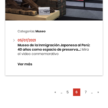
Categorías:
Museo
05/07/2021
Museo de la Inmigración Japonesa al Perú:
40 años como espacio de preserva...:
Mira
el video conmemorativo
Ver más
«
...
5
6
7
...
»