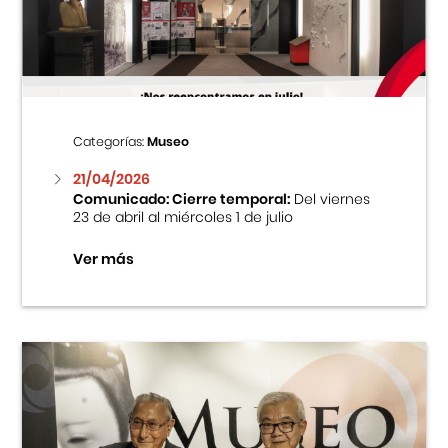
Centro Cultural Peruano Japonés
Cursos
Museo de la Inmigración Japonesa
Categorías:
Museo
Fondo Editorial
21/04/2026
Comunicado: Cierre temporal:
Del viernes
23 de abril al miércoles 1 de julio
Teatro Peruano Japonés
Ver más