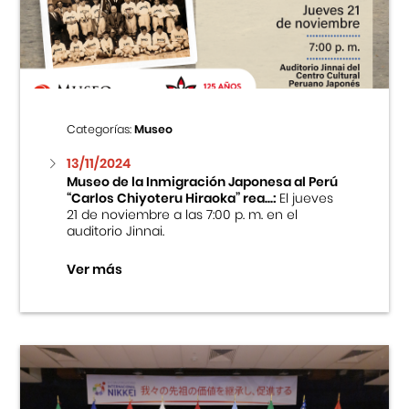
Centro Cultural Peruano Japonés
Cursos
Museo de la Inmigración Japonesa
Categorías:
Museo
Fondo Editorial
13/11/2024
Museo de la Inmigración Japonesa al Perú
“Carlos Chiyoteru Hiraoka” rea...:
El jueves
Teatro Peruano Japonés
21 de noviembre a las 7:00 p. m. en el
auditorio Jinnai.
Ver más