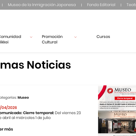
Museo de la Inmigración Japonesa
Fondo Editorial
Teat
Comunidad
Promoción
Cursos
ikkei
Cultural
imas Noticias
ategorías:
Museo
1/04/2026
omunicado: Cierre temporal:
Del viernes 23
e abril al miércoles 1 de julio
er más