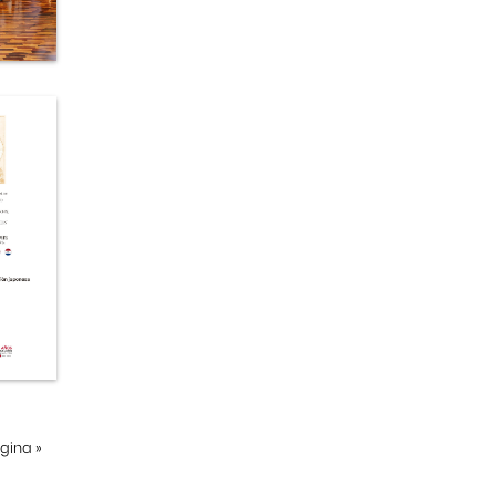
ágina
»