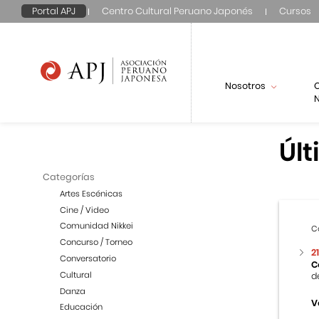
Portal APJ
Centro Cultural Peruano Japonés
Cursos
Nosotros
N
Últ
Categorías
Artes Escénicas
Cine / Video
Comunidad Nikkei
C
Concurso / Torneo
2
Conversatorio
C
Cultural
d
Danza
V
Educación