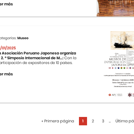
er más
ategorías:
Museo
5/01/2025
a Asociación Peruano Japonesa organiza
l 2. ° Simposio Internacional de M...:
Con la
articipación de expositores de 10 países.
er más
«
Primera página
1
2
3
...
Última p