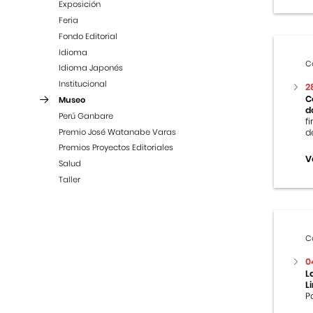
Exposición
Feria
Fondo Editorial
Idioma
C
Idioma Japonés
Institucional
2
C
Museo
d
Perú Ganbare
f
Premio José Watanabe Varas
d
Premios Proyectos Editoriales
V
Salud
Taller
C
0
L
L
P