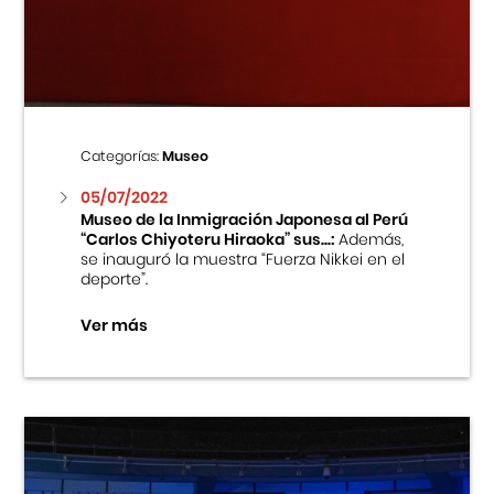
Centro Cultural Peruano Japonés
Cursos
Museo de la Inmigración Japonesa
Categorías:
Museo
Fondo Editorial
05/07/2022
Museo de la Inmigración Japonesa al Perú
“Carlos Chiyoteru Hiraoka” sus...:
Además,
Teatro Peruano Japonés
se inauguró la muestra “Fuerza Nikkei en el
deporte”.
Ver más