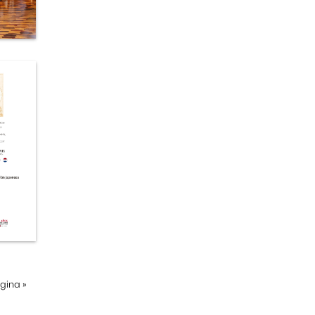
ágina
»