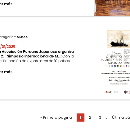
er más
ategorías:
Museo
5/01/2025
a Asociación Peruano Japonesa organiza
l 2. ° Simposio Internacional de M...:
Con la
articipación de expositores de 10 países.
er más
«
Primera página
1
2
3
...
Última p