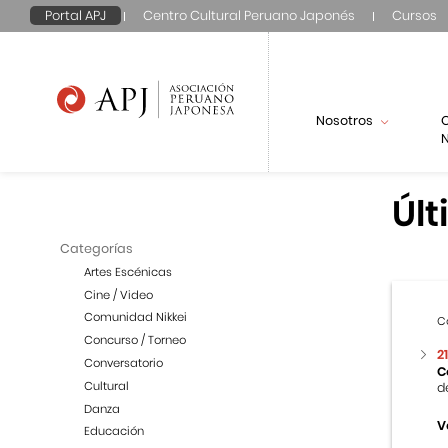
Portal APJ
Centro Cultural Peruano Japonés
Cursos
Nosotros
N
Últ
Categorías
Artes Escénicas
Cine / Video
Comunidad Nikkei
C
Concurso / Torneo
2
Conversatorio
C
Cultural
d
Danza
V
Educación