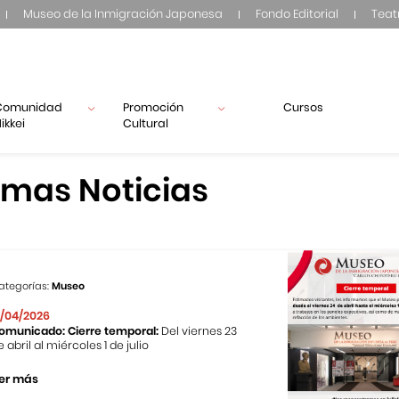
Museo de la Inmigración Japonesa
Fondo Editorial
Teat
Comunidad
Promoción
Cursos
ikkei
Cultural
imas Noticias
ategorías:
Museo
1/04/2026
omunicado: Cierre temporal:
Del viernes 23
e abril al miércoles 1 de julio
er más