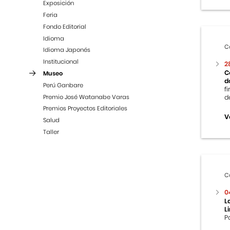
Exposición
Feria
Fondo Editorial
Idioma
C
Idioma Japonés
Institucional
2
C
Museo
d
Perú Ganbare
f
Premio José Watanabe Varas
d
Premios Proyectos Editoriales
V
Salud
Taller
C
0
L
L
P