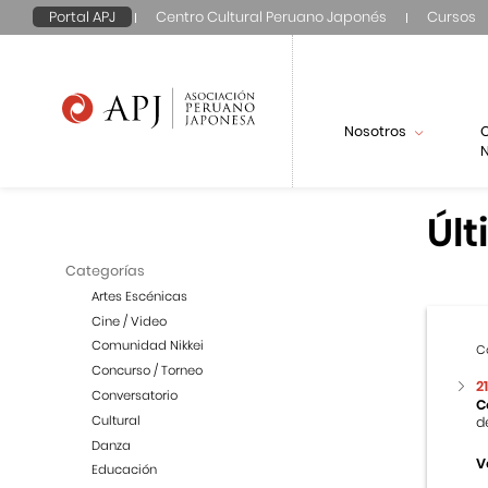
Portal APJ
Centro Cultural Peruano Japonés
Cursos
Nosotros
N
Últ
Categorías
Artes Escénicas
Cine / Video
Comunidad Nikkei
C
Concurso / Torneo
2
Conversatorio
C
Cultural
d
Danza
V
Educación