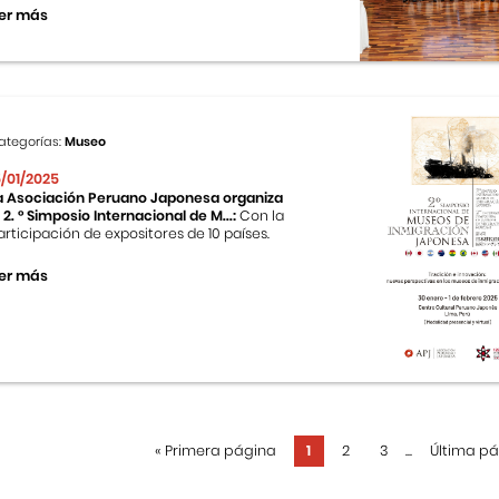
er más
ategorías:
Museo
5/01/2025
a Asociación Peruano Japonesa organiza
l 2. ° Simposio Internacional de M...:
Con la
articipación de expositores de 10 países.
er más
«
Primera página
1
2
3
...
Última p