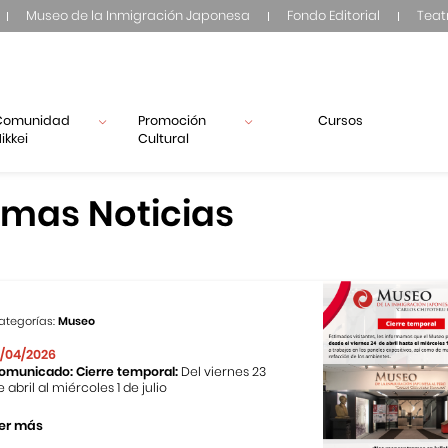
Museo de la Inmigración Japonesa
Fondo Editorial
Teat
Comunidad
Promoción
Cursos
ikkei
Cultural
imas Noticias
ategorías:
Museo
1/04/2026
omunicado: Cierre temporal:
Del viernes 23
e abril al miércoles 1 de julio
er más