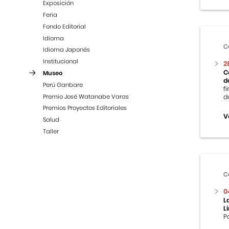
Exposición
Feria
Fondo Editorial
Idioma
C
Idioma Japonés
Institucional
2
C
Museo
d
Perú Ganbare
f
Premio José Watanabe Varas
d
Premios Proyectos Editoriales
V
Salud
Taller
C
0
L
L
P