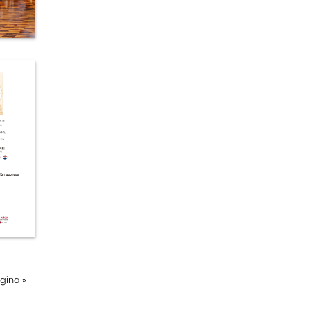
ágina
»