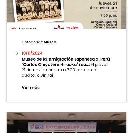
Centro Cultural Peruano Japonés
Cursos
Museo de la Inmigración Japonesa
Categorías:
Museo
Fondo Editorial
13/11/2024
Museo de la Inmigración Japonesa al Perú
“Carlos Chiyoteru Hiraoka” rea...:
El jueves
Teatro Peruano Japonés
21 de noviembre a las 7:00 p. m. en el
auditorio Jinnai.
Ver más