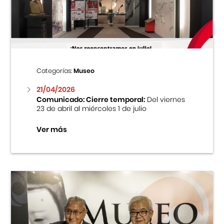
Centro Cultural Peruano Japonés
Cursos
Museo de la Inmigración Japonesa
Categorías:
Museo
Fondo Editorial
21/04/2026
Comunicado: Cierre temporal:
Del viernes
23 de abril al miércoles 1 de julio
Teatro Peruano Japonés
Ver más