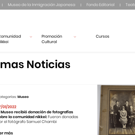
Museo de la Inmigración Japonesa
Fondo Editorial
Teat
Comunidad
Promoción
Cursos
ikkei
Cultural
imas Noticias
ategorías:
Museo
7/01/2022
l Museo recibió donación de fotografías
obre la comunidad nikkei:
Fueron donadas
or el fotógrafo Samuel Chambi
er más