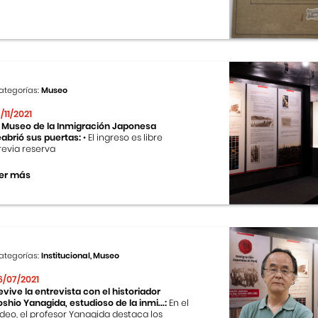
ategorías:
Museo
9/11/2021
l Museo de la Inmigración Japonesa
eabrió sus puertas:
• El ingreso es libre
revia reserva
er más
ategorías:
Institucional, Museo
6/07/2021
evive la entrevista con el historiador
oshio Yanagida, estudioso de la inmi...:
En el
ideo, el profesor Yanagida destaca los