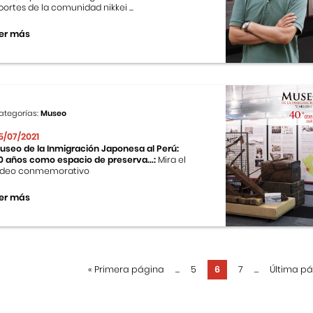
portes de la comunidad nikkei ...
er más
ategorías:
Museo
5/07/2021
useo de la Inmigración Japonesa al Perú:
0 años como espacio de preserva...:
Mira el
ideo conmemorativo
er más
«
Primera página
...
5
6
7
...
Última p