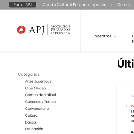
Portal APJ
Centro Cultural Peruano Japonés
Cursos
Nosotros
N
Últ
Categorías
Artes Escénicas
Cine / Video
Comunidad Nikkei
C
Concurso / Torneo
2
Conversatorio
E
Cultural
s
p
Danza
Educación
V