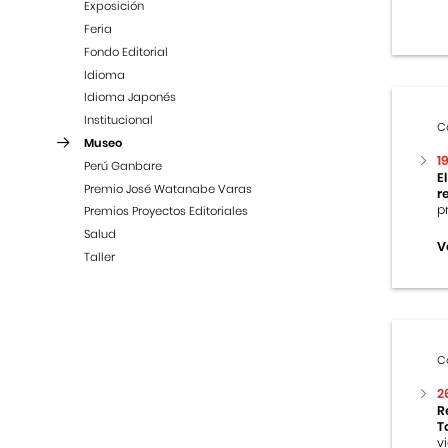
Exposición
Feria
Fondo Editorial
Idioma
Idioma Japonés
Institucional
C
Museo
1
Perú Ganbare
E
Premio José Watanabe Varas
r
p
Premios Proyectos Editoriales
Salud
V
Taller
C
2
R
T
v