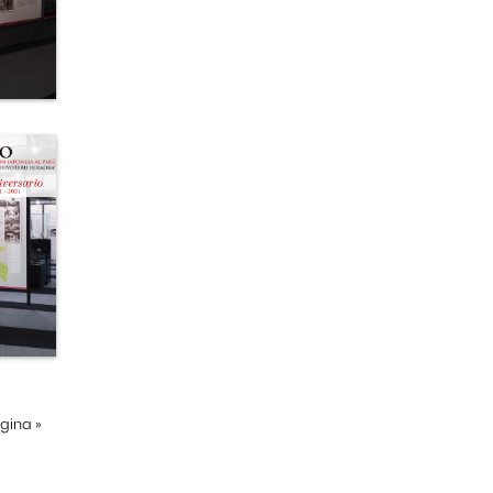
ágina
»