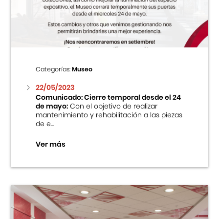
Centro Cultural Peruano Japonés
Cursos
Museo de la Inmigración Japonesa
Categorías:
Museo
Fondo Editorial
22/05/2023
Comunicado: Cierre temporal desde el 24
de mayo:
Con el objetivo de realizar
Teatro Peruano Japonés
mantenimiento y rehabilitación a las piezas
de e...
Ver más