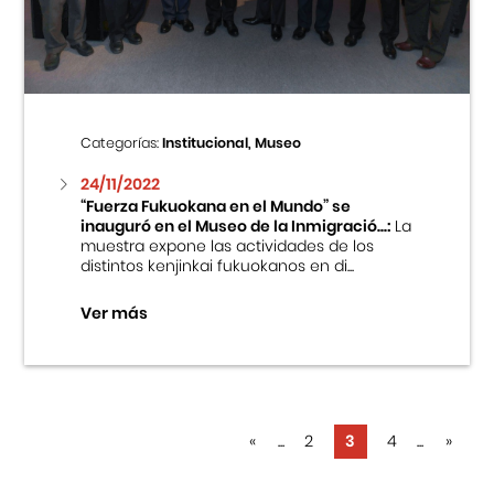
Categorías:
Institucional, Museo
24/11/2022
“Fuerza Fukuokana en el Mundo” se
inauguró en el Museo de la Inmigració...:
La
muestra expone las actividades de los
distintos kenjinkai fukuokanos en di...
Ver más
«
...
2
3
4
...
»