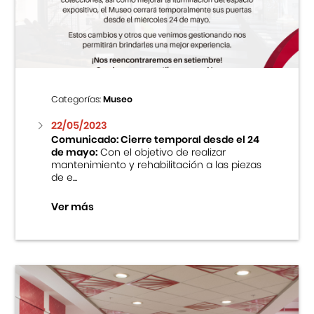
Centro Cultural Peruano Japonés
Cursos
Museo de la Inmigración Japonesa
Categorías:
Museo
Fondo Editorial
22/05/2023
Comunicado: Cierre temporal desde el 24
de mayo:
Con el objetivo de realizar
Teatro Peruano Japonés
mantenimiento y rehabilitación a las piezas
de e...
Ver más