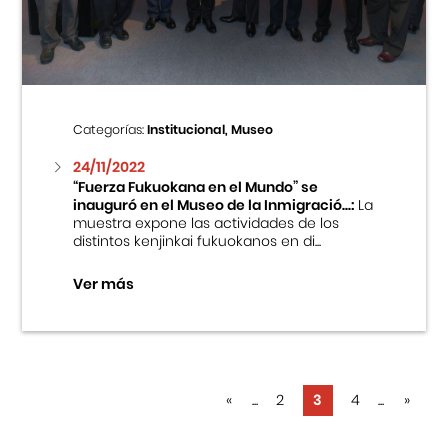
Categorías:
Institucional, Museo
24/11/2022
“Fuerza Fukuokana en el Mundo” se
inauguró en el Museo de la Inmigració...:
La
muestra expone las actividades de los
distintos kenjinkai fukuokanos en di...
Ver más
«
...
2
3
4
...
»