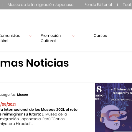
Museo de la Inmigración Japonesa
Fondo Editorial
Teat
Comunidad
Promoción
Cursos
ikkei
Cultural
imas Noticias
ategorías:
Museo
8/05/2021
ía Internacional de los Museos 2021: el reto
e reimaginar su futuro:
El Museo de la
nmigración Japonesa al Perú “Carlos
hiyoteru Hiraoka” ...