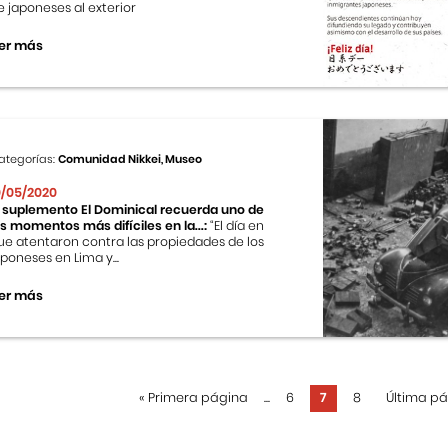
e japoneses al exterior
er más
ategorías:
Comunidad Nikkei, Museo
0/05/2020
l suplemento El Dominical recuerda uno de
os momentos más difíciles en la...:
“El día en
ue atentaron contra las propiedades de los
aponeses en Lima y...
er más
«
Primera página
...
6
7
8
Última p