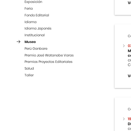
Exposición
V
Feria
Fondo Editorial
Idioma
Idioma Japonés
Institucional
C
Museo
0
Perú Ganbare
M
Premio José Watanabe Varas
c
c
Premios Proyectos Editoriales
C
Salud
Taller
V
C
1
D
c