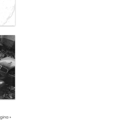
ágina
»