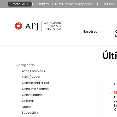
Portal APJ
Centro Cultural Peruano Japonés
Cursos
Nosotros
N
Últ
Categorías
Artes Escénicas
Cine / Video
Comunidad Nikkei
C
Concurso / Torneo
1
Conversatorio
D
Cultural
d
I
Danza
C
Educación