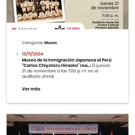
Centro Cultural Peruano Japonés
Cursos
Museo de la Inmigración Japonesa
Categorías:
Museo
Fondo Editorial
13/11/2024
Museo de la Inmigración Japonesa al Perú
“Carlos Chiyoteru Hiraoka” rea...:
El jueves
Teatro Peruano Japonés
21 de noviembre a las 7:00 p. m. en el
auditorio Jinnai.
Ver más