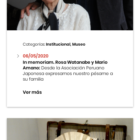
Centro Cultural Peruano Japonés
Cursos
Museo de la Inmigración Japonesa
Categorías:
Institucional, Museo
Fondo Editorial
06/05/2020
In memoriam. Rosa Watanabe y Mario
Amano:
Desde la Asociación Peruano
Teatro Peruano Japonés
Japonesa expresamos nuestro pésame a
su familia
Ver más