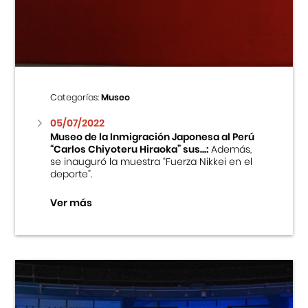
Centro Cultural Peruano Japonés
Cursos
Museo de la Inmigración Japonesa
Categorías:
Museo
Fondo Editorial
05/07/2022
Museo de la Inmigración Japonesa al Perú
“Carlos Chiyoteru Hiraoka” sus...:
Además,
Teatro Peruano Japonés
se inauguró la muestra “Fuerza Nikkei en el
deporte”.
Ver más