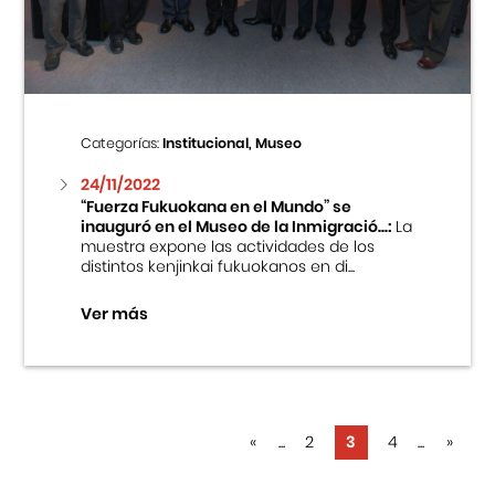
Categorías:
Institucional, Museo
24/11/2022
“Fuerza Fukuokana en el Mundo” se
inauguró en el Museo de la Inmigració...:
La
muestra expone las actividades de los
distintos kenjinkai fukuokanos en di...
Ver más
«
...
2
3
4
...
»