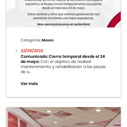
Centro Cultural Peruano Japonés
Cursos
Museo de la Inmigración Japonesa
Categorías:
Museo
Fondo Editorial
22/05/2023
Comunicado: Cierre temporal desde el 24
de mayo:
Con el objetivo de realizar
Teatro Peruano Japonés
mantenimiento y rehabilitación a las piezas
de e...
Ver más