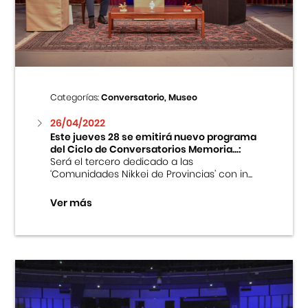
Centro Cultural Peruano Japonés
Cursos
Museo de la Inmigración Japonesa
Categorías:
Conversatorio, Museo
Fondo Editorial
26/04/2022
Este jueves 28 se emitirá nuevo programa
del Ciclo de Conversatorios Memoria...:
Teatro Peruano Japonés
Será el tercero dedicado a las
‘Comunidades Nikkei de Provincias’ con in...
Ver más