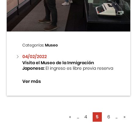
Categorías:
Museo
04/02/2022
Visita el Museo de la Inmigración
Japonesa:
El ingreso es libre previa reserva
Ver más
«
...
4
5
6
...
»