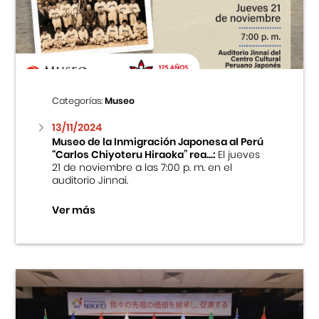
Centro Cultural Peruano Japonés
Cursos
Museo de la Inmigración Japonesa
Categorías:
Museo
Fondo Editorial
13/11/2024
Museo de la Inmigración Japonesa al Perú
“Carlos Chiyoteru Hiraoka” rea...:
El jueves
Teatro Peruano Japonés
21 de noviembre a las 7:00 p. m. en el
auditorio Jinnai.
Ver más