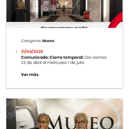
Centro Cultural Peruano Japonés
Cursos
Museo de la Inmigración Japonesa
Categorías:
Museo
Fondo Editorial
21/04/2026
Comunicado: Cierre temporal:
Del viernes
23 de abril al miércoles 1 de julio
Teatro Peruano Japonés
Ver más