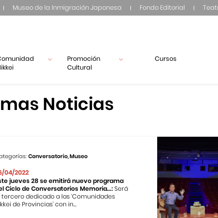
Museo de la Inmigración Japonesa
Fondo Editorial
Teat
Comunidad
Promoción
Cursos
ikkei
Cultural
imas Noticias
ategorías:
Conversatorio, Museo
6/04/2022
ste jueves 28 se emitirá nuevo programa
el Ciclo de Conversatorios Memoria...:
Será
l tercero dedicado a las ‘Comunidades
kkei de Provincias’ con in...