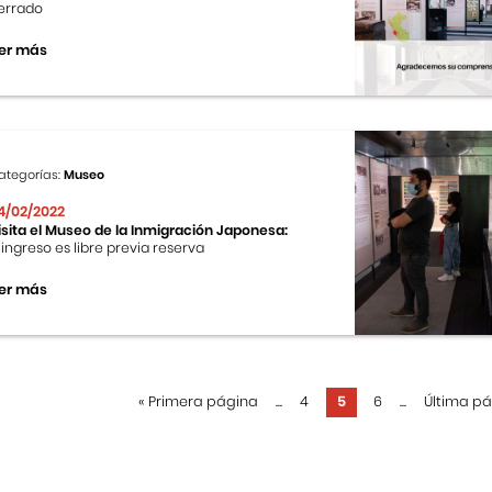
errado
er más
ategorías:
Museo
4/02/2022
isita el Museo de la Inmigración Japonesa:
l ingreso es libre previa reserva
er más
«
Primera página
...
4
5
6
...
Última p