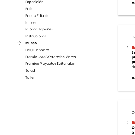
Exposición
V
Feria
Fondo Editorial
Idioma
Idioma Japonés
Institucional
C
Museo
1
Perú Ganbare
E
Premio José Watanabe Varas
p
p
Premios Proyectos Editoriales
d
Salud
Taller
V
C
1
C
t