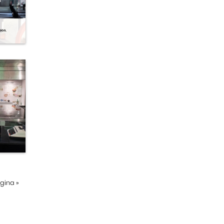
ágina
»