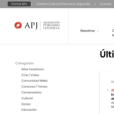
Portal APJ
Centro Cultural Peruano Japonés
Cursos
Nosotros
N
Últ
Categorías
Artes Escénicas
Cine / Video
Comunidad Nikkei
C
Concurso / Torneo
2
Conversatorio
E
Cultural
d
e
Danza
Ni
Educación