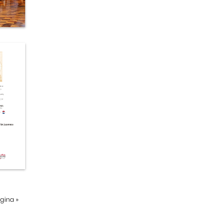
ágina
»