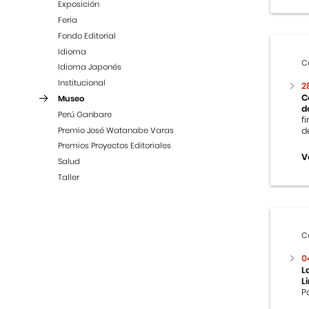
Exposición
Feria
Fondo Editorial
Idioma
C
Idioma Japonés
Institucional
2
C
Museo
d
Perú Ganbare
f
Premio José Watanabe Varas
d
Premios Proyectos Editoriales
V
Salud
Taller
C
0
L
L
P