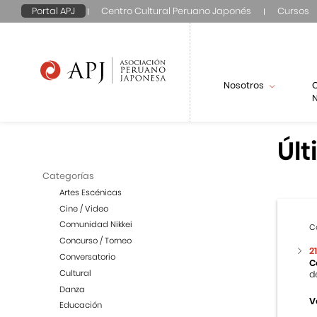
Portal APJ
Centro Cultural Peruano Japonés
Cursos
Nosotros
N
Últ
Categorías
Artes Escénicas
Cine / Video
Comunidad Nikkei
C
Concurso / Torneo
2
Conversatorio
C
Cultural
d
Danza
V
Educación