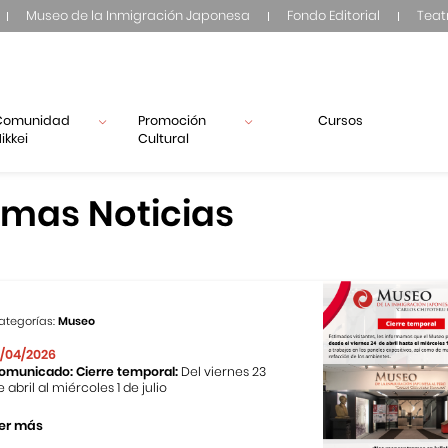
Museo de la Inmigración Japonesa
Fondo Editorial
Teat
Comunidad
Promoción
Cursos
ikkei
Cultural
imas Noticias
ategorías:
Museo
1/04/2026
omunicado: Cierre temporal:
Del viernes 23
e abril al miércoles 1 de julio
er más