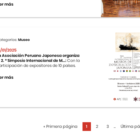
er más
ategorías:
Museo
5/01/2025
a Asociación Peruano Japonesa organiza
l 2. ° Simposio Internacional de M...:
Con la
articipación de expositores de 10 países.
er más
«
Primera página
1
2
3
...
Última p