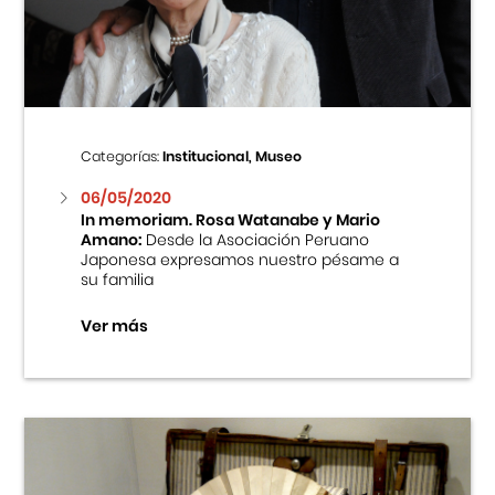
Centro Cultural Peruano Japonés
Cursos
Museo de la Inmigración Japonesa
Categorías:
Institucional, Museo
Fondo Editorial
06/05/2020
In memoriam. Rosa Watanabe y Mario
Amano:
Desde la Asociación Peruano
Teatro Peruano Japonés
Japonesa expresamos nuestro pésame a
su familia
Ver más