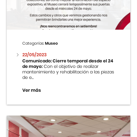
Centro Cultural Peruano Japonés
Cursos
Museo de la Inmigración Japonesa
Categorías:
Museo
Fondo Editorial
22/05/2023
Comunicado: Cierre temporal desde el 24
de mayo:
Con el objetivo de realizar
Teatro Peruano Japonés
mantenimiento y rehabilitación a las piezas
de e...
Ver más