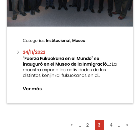
Categorías:
Institucional, Museo
24/11/2022
“Fuerza Fukuokana en el Mundo” se
inauguró en el Museo de la Inmigració...:
La
muestra expone las actividades de los
distintos kenjinkai fukuokanos en di...
Ver más
«
...
2
3
4
...
»