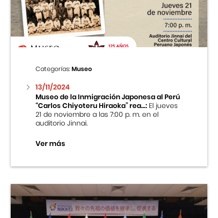
Centro Cultural Peruano Japonés
Cursos
Museo de la Inmigración Japonesa
Categorías:
Museo
Fondo Editorial
13/11/2024
Museo de la Inmigración Japonesa al Perú
“Carlos Chiyoteru Hiraoka” rea...:
El jueves
Teatro Peruano Japonés
21 de noviembre a las 7:00 p. m. en el
auditorio Jinnai.
Ver más