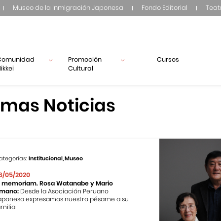
Museo de la Inmigración Japonesa
Fondo Editorial
Teat
Comunidad
Promoción
Cursos
ikkei
Cultural
imas Noticias
ategorías:
Institucional, Museo
6/05/2020
n memoriam. Rosa Watanabe y Mario
mano:
Desde la Asociación Peruano
aponesa expresamos nuestro pésame a su
amilia