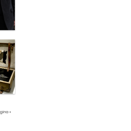
ágina
»