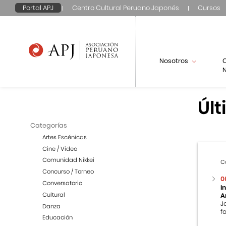
Portal APJ
Centro Cultural Peruano Japonés
Cursos
Nosotros
N
Últ
Categorías
Artes Escénicas
Cine / Video
Comunidad Nikkei
C
Concurso / Torneo
0
Conversatorio
I
Cultural
A
J
Danza
f
Educación