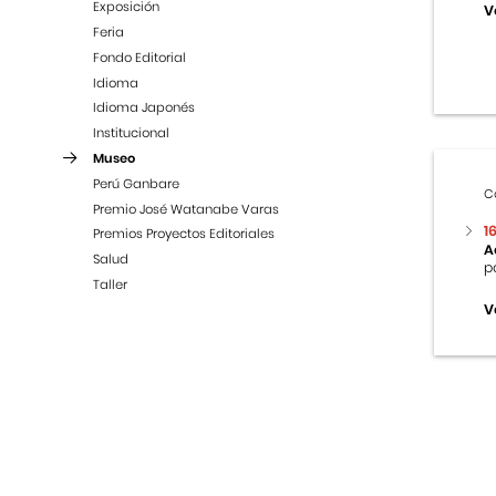
Exposición
V
Feria
Fondo Editorial
Idioma
Idioma Japonés
Institucional
Museo
Perú Ganbare
C
Premio José Watanabe Varas
1
Premios Proyectos Editoriales
A
Salud
p
Taller
V