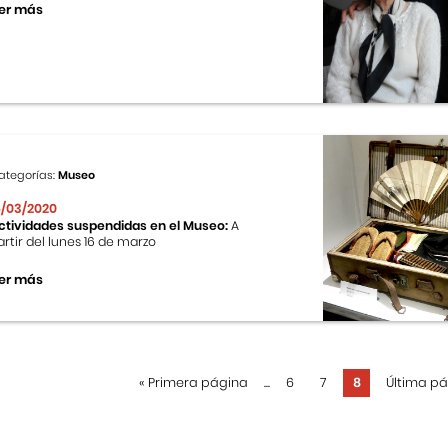
er más
ategorías:
Museo
6/03/2020
ctividades suspendidas en el Museo:
A
artir del lunes 16 de marzo
er más
«
Primera página
...
6
7
8
Última p