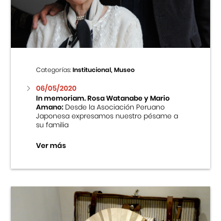
Centro Cultural Peruano Japonés
Cursos
Museo de la Inmigración Japonesa
Categorías:
Institucional, Museo
Fondo Editorial
06/05/2020
In memoriam. Rosa Watanabe y Mario
Amano:
Desde la Asociación Peruano
Teatro Peruano Japonés
Japonesa expresamos nuestro pésame a
su familia
Ver más