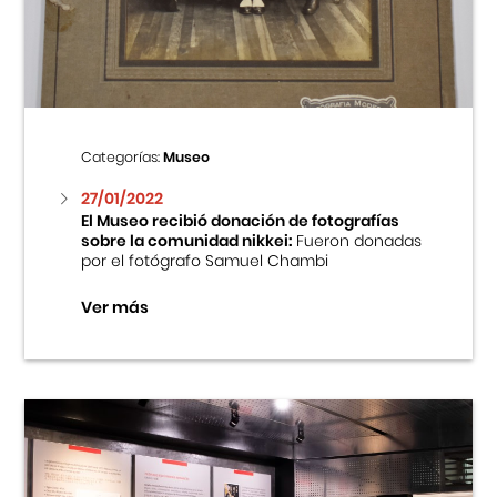
Centro Cultural Peruano Japonés
Cursos
Museo de la Inmigración Japonesa
Categorías:
Museo
Fondo Editorial
27/01/2022
El Museo recibió donación de fotografías
sobre la comunidad nikkei:
Fueron donadas
Teatro Peruano Japonés
por el fotógrafo Samuel Chambi
Ver más