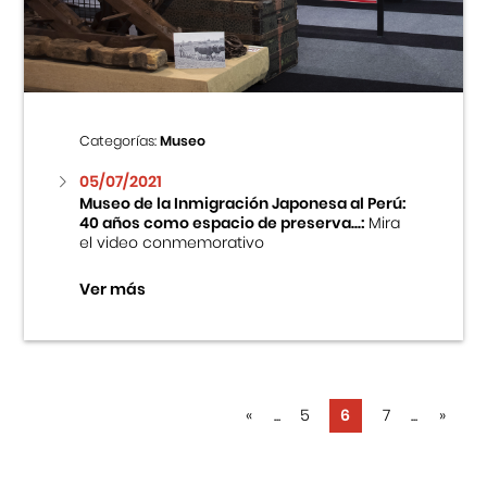
Categorías:
Museo
05/07/2021
Museo de la Inmigración Japonesa al Perú:
40 años como espacio de preserva...:
Mira
el video conmemorativo
Ver más
«
...
5
6
7
...
»