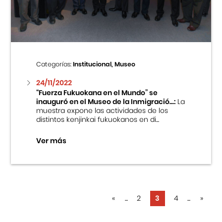
Categorías:
Institucional, Museo
24/11/2022
“Fuerza Fukuokana en el Mundo” se
inauguró en el Museo de la Inmigració...:
La
muestra expone las actividades de los
distintos kenjinkai fukuokanos en di...
Ver más
«
...
2
3
4
...
»