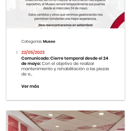
Centro Cultural Peruano Japonés
Cursos
Museo de la Inmigración Japonesa
Categorías:
Museo
Fondo Editorial
22/05/2023
Comunicado: Cierre temporal desde el 24
de mayo:
Con el objetivo de realizar
Teatro Peruano Japonés
mantenimiento y rehabilitación a las piezas
de e...
Ver más