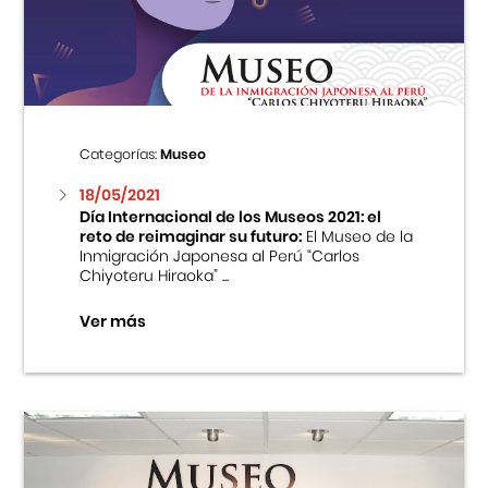
Centro Cultural Peruano Japonés
Cursos
Museo de la Inmigración Japonesa
Categorías:
Museo
Fondo Editorial
18/05/2021
Día Internacional de los Museos 2021: el
reto de reimaginar su futuro:
El Museo de la
Teatro Peruano Japonés
Inmigración Japonesa al Perú “Carlos
Chiyoteru Hiraoka” ...
Ver más