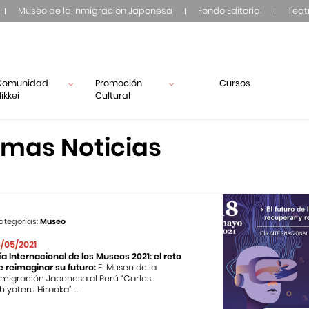
Museo de la Inmigración Japonesa
Fondo Editorial
Teat
Comunidad
Promoción
Cursos
ikkei
Cultural
imas Noticias
ategorías:
Museo
8/05/2021
ía Internacional de los Museos 2021: el reto
e reimaginar su futuro:
El Museo de la
nmigración Japonesa al Perú “Carlos
hiyoteru Hiraoka” ...