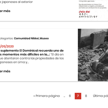
e japoneses al exterior
er más
ategorías:
Comunidad Nikkei, Museo
0/05/2020
l suplemento El Dominical recuerda uno de
os momentos más difíciles en la...:
“El día en
ue atentaron contra las propiedades de los
aponeses en Lima y...
er más
«
Primera página
...
6
7
8
Última p