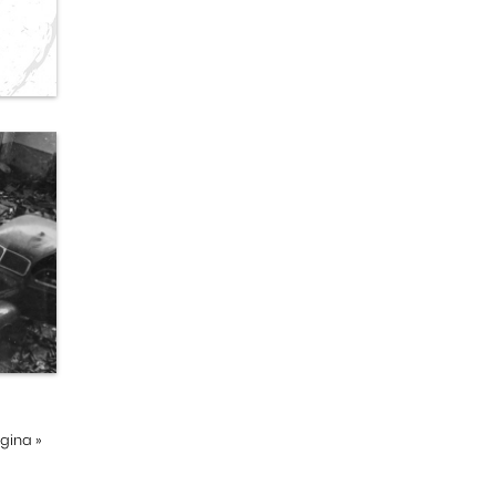
ágina
»