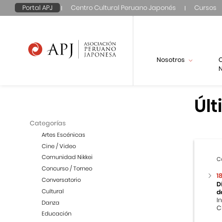
Portal APJ
Centro Cultural Peruano Japonés
Cursos
Nosotros
N
Últ
Categorías
Artes Escénicas
Cine / Video
Comunidad Nikkei
C
Concurso / Torneo
1
Conversatorio
D
Cultural
d
I
Danza
C
Educación