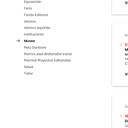
Exposición
V
Feria
Fondo Editorial
Idioma
Idioma Japonés
Institucional
C
Museo
0
Perú Ganbare
M
Premio José Watanabe Varas
c
c
Premios Proyectos Editoriales
C
Salud
Taller
V
C
1
D
c