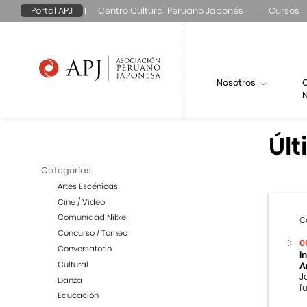
Portal APJ
Centro Cultural Peruano Japonés
Cursos
Nosotros
N
Últ
Categorías
Artes Escénicas
Cine / Video
Comunidad Nikkei
C
Concurso / Torneo
0
Conversatorio
I
Cultural
A
J
Danza
f
Educación