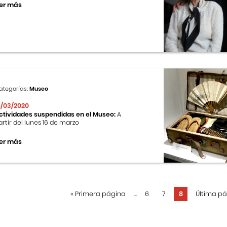
er más
ategorías:
Museo
6/03/2020
ctividades suspendidas en el Museo:
A
artir del lunes 16 de marzo
er más
«
Primera página
...
6
7
8
Última p