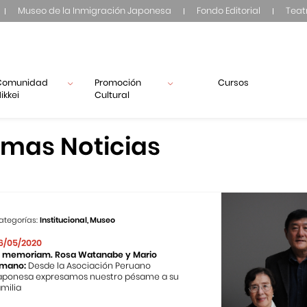
Museo de la Inmigración Japonesa
Fondo Editorial
Teat
Comunidad
Promoción
Cursos
ikkei
Cultural
imas Noticias
ategorías:
Institucional, Museo
6/05/2020
n memoriam. Rosa Watanabe y Mario
mano:
Desde la Asociación Peruano
aponesa expresamos nuestro pésame a su
amilia