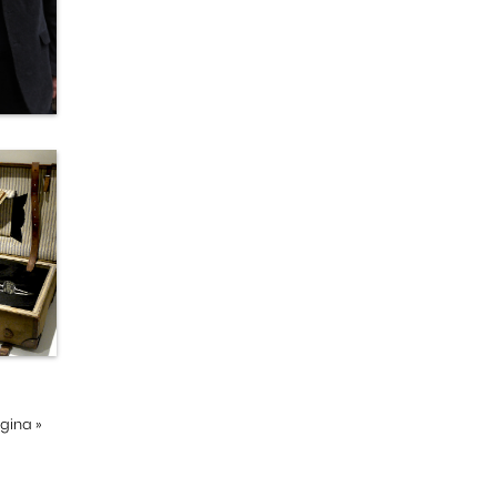
ágina
»