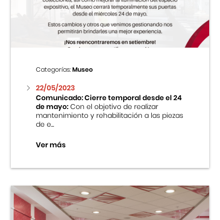
Centro Cultural Peruano Japonés
Cursos
Museo de la Inmigración Japonesa
Categorías:
Museo
Fondo Editorial
22/05/2023
Comunicado: Cierre temporal desde el 24
de mayo:
Con el objetivo de realizar
Teatro Peruano Japonés
mantenimiento y rehabilitación a las piezas
de e...
Ver más