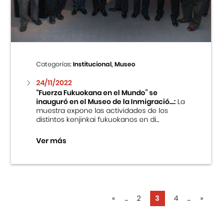
Categorías:
Institucional, Museo
24/11/2022
“Fuerza Fukuokana en el Mundo” se
inauguró en el Museo de la Inmigració...:
La
muestra expone las actividades de los
distintos kenjinkai fukuokanos en di...
Ver más
«
...
2
3
4
...
»