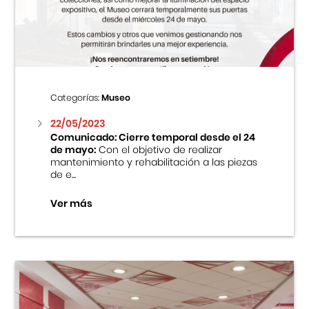
Centro Cultural Peruano Japonés
Cursos
Museo de la Inmigración Japonesa
Categorías:
Museo
Fondo Editorial
22/05/2023
Comunicado: Cierre temporal desde el 24
de mayo:
Con el objetivo de realizar
Teatro Peruano Japonés
mantenimiento y rehabilitación a las piezas
de e...
Ver más