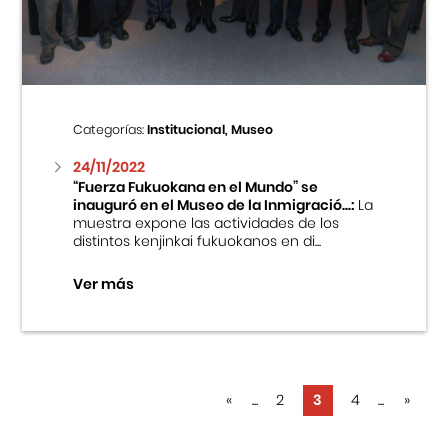
Categorías:
Institucional, Museo
24/11/2022
“Fuerza Fukuokana en el Mundo” se
inauguró en el Museo de la Inmigració...:
La
muestra expone las actividades de los
distintos kenjinkai fukuokanos en di...
Ver más
«
...
2
3
4
...
»