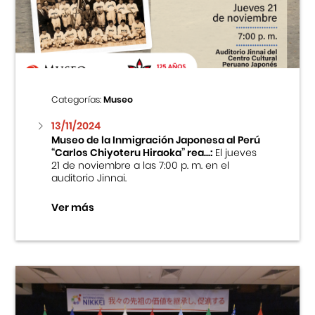
Centro Cultural Peruano Japonés
Cursos
Museo de la Inmigración Japonesa
Categorías:
Museo
Fondo Editorial
13/11/2024
Museo de la Inmigración Japonesa al Perú
“Carlos Chiyoteru Hiraoka” rea...:
El jueves
Teatro Peruano Japonés
21 de noviembre a las 7:00 p. m. en el
auditorio Jinnai.
Ver más