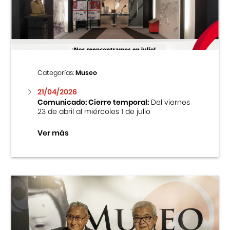
Centro Cultural Peruano Japonés
Cursos
Museo de la Inmigración Japonesa
Categorías:
Museo
Fondo Editorial
21/04/2026
Comunicado: Cierre temporal:
Del viernes
23 de abril al miércoles 1 de julio
Teatro Peruano Japonés
Ver más