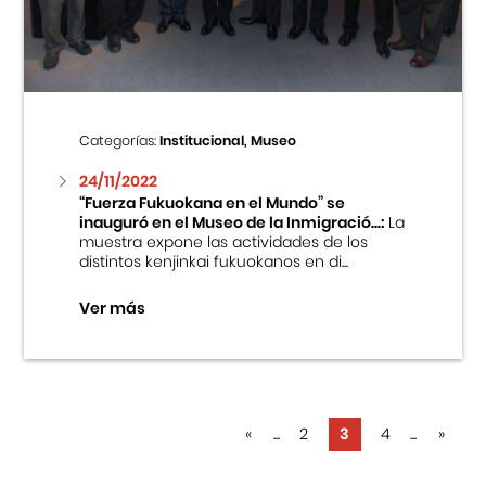
Categorías:
Institucional, Museo
24/11/2022
“Fuerza Fukuokana en el Mundo” se
inauguró en el Museo de la Inmigració...:
La
muestra expone las actividades de los
distintos kenjinkai fukuokanos en di...
Ver más
«
...
2
3
4
...
»