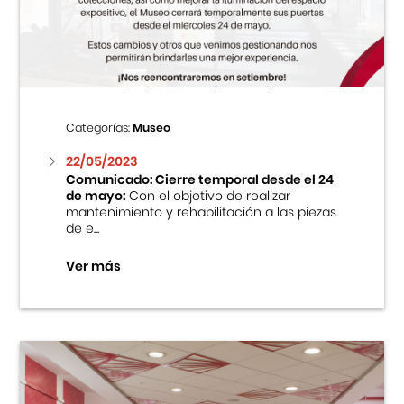
Centro Cultural Peruano Japonés
Cursos
Museo de la Inmigración Japonesa
Categorías:
Museo
Fondo Editorial
22/05/2023
Comunicado: Cierre temporal desde el 24
de mayo:
Con el objetivo de realizar
Teatro Peruano Japonés
mantenimiento y rehabilitación a las piezas
de e...
Ver más