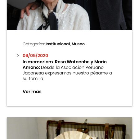
Centro Cultural Peruano Japonés
Cursos
Museo de la Inmigración Japonesa
Categorías:
Institucional, Museo
Fondo Editorial
06/05/2020
In memoriam. Rosa Watanabe y Mario
Amano:
Desde la Asociación Peruano
Teatro Peruano Japonés
Japonesa expresamos nuestro pésame a
su familia
Ver más