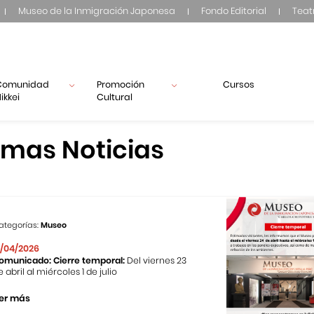
Museo de la Inmigración Japonesa
Fondo Editorial
Teat
Comunidad
Promoción
Cursos
ikkei
Cultural
imas Noticias
ategorías:
Museo
1/04/2026
omunicado: Cierre temporal:
Del viernes 23
e abril al miércoles 1 de julio
er más