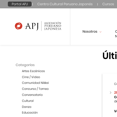
Portal APJ
Centro Cultural Peruano Japonés
Cursos
Nosotros
N
Últ
Categorías
Artes Escénicas
Cine / Video
Comunidad Nikkei
C
Concurso / Torneo
2
Conversatorio
C
Cultural
d
Danza
V
Educación