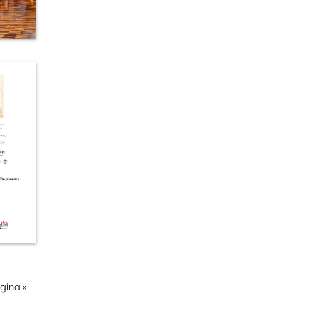
ágina
»