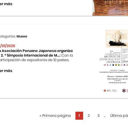
er más
ategorías:
Museo
5/01/2025
a Asociación Peruano Japonesa organiza
l 2. ° Simposio Internacional de M...:
Con la
articipación de expositores de 10 países.
er más
«
Primera página
1
2
3
...
Última p