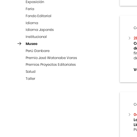
Exposición
Feria
Fondo Editorial
Idioma
C
Idioma Japonés
Institucional
2
C
Museo
d
Perú Ganbare
f
Premio José Watanabe Varas
d
Premios Proyectos Editoriales
V
Salud
Taller
C
0
L
L
P