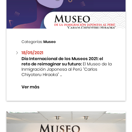
Centro Cultural Peruano Japonés
Cursos
Museo de la Inmigración Japonesa
Categorías:
Museo
Fondo Editorial
18/05/2021
Día Internacional de los Museos 2021: el
reto de reimaginar su futuro:
El Museo de la
Teatro Peruano Japonés
Inmigración Japonesa al Perú “Carlos
Chiyoteru Hiraoka” ...
Ver más