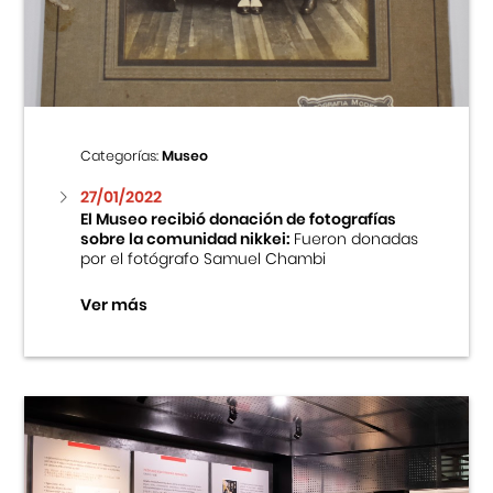
Centro Cultural Peruano Japonés
Cursos
Museo de la Inmigración Japonesa
Categorías:
Museo
Fondo Editorial
27/01/2022
El Museo recibió donación de fotografías
sobre la comunidad nikkei:
Fueron donadas
Teatro Peruano Japonés
por el fotógrafo Samuel Chambi
Ver más