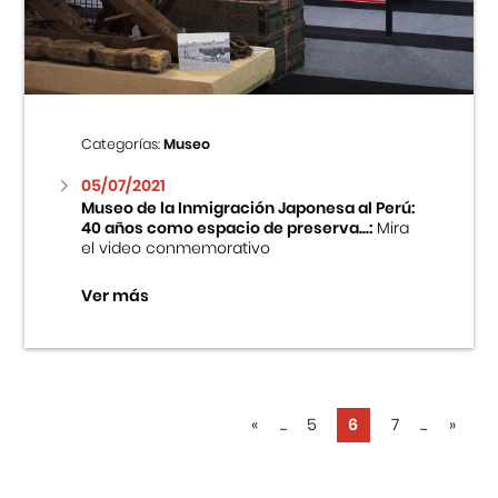
Categorías:
Museo
05/07/2021
Museo de la Inmigración Japonesa al Perú:
40 años como espacio de preserva...:
Mira
el video conmemorativo
Ver más
«
...
5
6
7
...
»