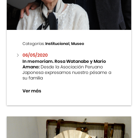
Centro Cultural Peruano Japonés
Cursos
Museo de la Inmigración Japonesa
Categorías:
Institucional, Museo
Fondo Editorial
06/05/2020
In memoriam. Rosa Watanabe y Mario
Amano:
Desde la Asociación Peruano
Teatro Peruano Japonés
Japonesa expresamos nuestro pésame a
su familia
Ver más