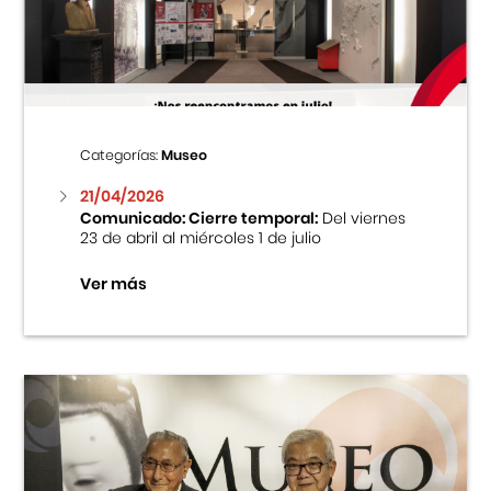
Centro Cultural Peruano Japonés
Cursos
Museo de la Inmigración Japonesa
Categorías:
Museo
Fondo Editorial
21/04/2026
Comunicado: Cierre temporal:
Del viernes
23 de abril al miércoles 1 de julio
Teatro Peruano Japonés
Ver más