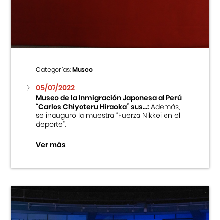
Centro Cultural Peruano Japonés
Cursos
Museo de la Inmigración Japonesa
Categorías:
Museo
Fondo Editorial
05/07/2022
Museo de la Inmigración Japonesa al Perú
“Carlos Chiyoteru Hiraoka” sus...:
Además,
Teatro Peruano Japonés
se inauguró la muestra “Fuerza Nikkei en el
deporte”.
Ver más